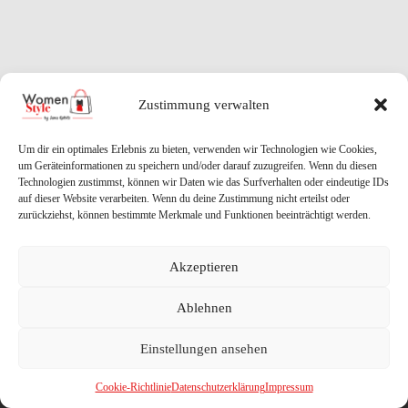
Zustimmung verwalten
Um dir ein optimales Erlebnis zu bieten, verwenden wir Technologien wie Cookies,
um Geräteinformationen zu speichern und/oder darauf zuzugreifen. Wenn du diesen
Technologien zustimmst, können wir Daten wie das Surfverhalten oder eindeutige IDs
auf dieser Website verarbeiten. Wenn du deine Zustimmung nicht erteilst oder
zurückziehst, können bestimmte Merkmale und Funktionen beeinträchtigt werden.
Akzeptieren
Impressum
Datenschutzerklärung
Ablehnen
Cookie-Richtlinie (EU)
Einstellungen ansehen
Copyright © 2026 Women Style - umgesetzt von
Haag &
Cookie-Richtlinie
Datenschutzerklärung
Impressum
Menzel